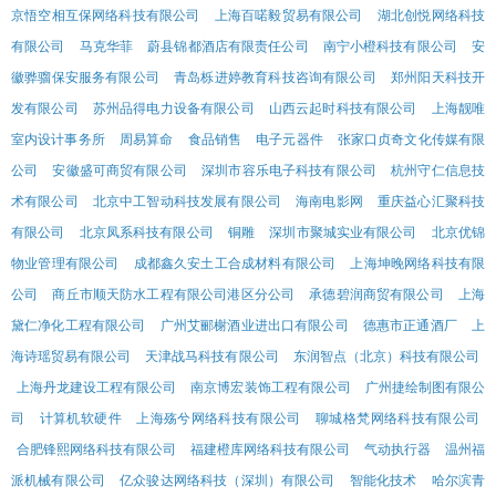
京悟空相互保网络科技有限公司
上海百喏毅贸易有限公司
湖北创悦网络科技
有限公司
马克华菲
蔚县锦都酒店有限责任公司
南宁小橙科技有限公司
安
徽骅骝保安服务有限公司
青岛栎进婷教育科技咨询有限公司
郑州阳天科技开
发有限公司
苏州品得电力设备有限公司
山西云起时科技有限公司
上海靓唯
室内设计事务所
周易算命
食品销售
电子元器件
张家口贞奇文化传媒有限
公司
安徽盛可商贸有限公司
深圳市容乐电子科技有限公司
杭州守仁信息技
术有限公司
北京中工智动科技发展有限公司
海南电影网
重庆益心汇聚科技
有限公司
北京凤系科技有限公司
铜雕
深圳市聚城实业有限公司
北京优锦
物业管理有限公司
成都鑫久安土工合成材料有限公司
上海坤晚网络科技有限
公司
商丘市顺天防水工程有限公司港区分公司
承德碧润商贸有限公司
上海
黛仁净化工程有限公司
广州艾郦榭酒业进出口有限公司
德惠市正通酒厂
上
海诗瑶贸易有限公司
天津战马科技有限公司
东润智点（北京）科技有限公司
上海丹龙建设工程有限公司
南京博宏装饰工程有限公司
广州捷绘制图有限公
司
计算机软硬件
上海殇兮网络科技有限公司
聊城格梵网络科技有限公司
合肥锋熙网络科技有限公司
福建橙库网络科技有限公司
气动执行器
温州福
派机械有限公司
亿众骏达网络科技（深圳）有限公司
智能化技术
哈尔滨青